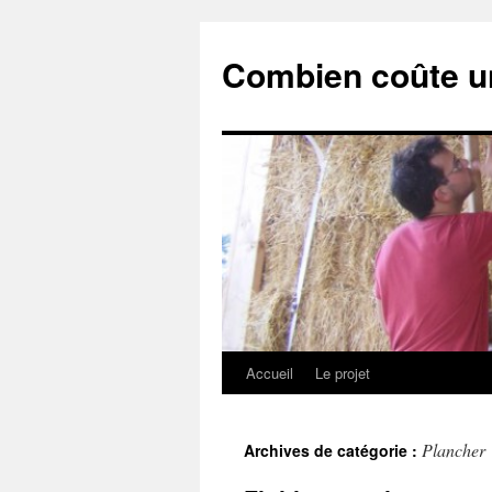
Combien coûte un
Accueil
Le projet
Aller
au
Plancher
Archives de catégorie :
contenu