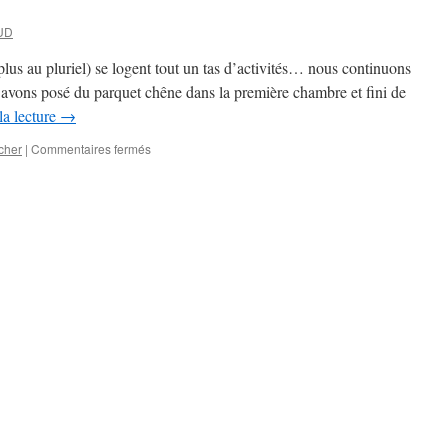
AUD
lus au pluriel) se logent tout un tas d’activités… nous continuons
s avons posé du parquet chêne dans la première chambre et fini de
la lecture
→
sur
cher
|
Commentaires fermés
Finitions
toujours!