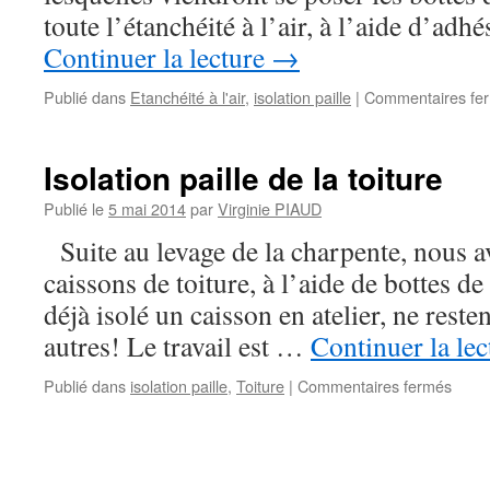
toute l’étanchéité à l’air, à l’aide d’adh
Continuer la lecture
→
Publié dans
Etanchéité à l'air
,
isolation paille
|
Commentaires fe
Isolation paille de la toiture
Publié le
5 mai 2014
par
Virginie PIAUD
Suite au levage de la charpente, nous av
caissons de toiture, à l’aide de bottes de
déjà isolé un caisson en atelier, ne reste
autres! Le travail est …
Continuer la le
sur
Publié dans
isolation paille
,
Toiture
|
Commentaires fermés
Isolat
paille
de
la