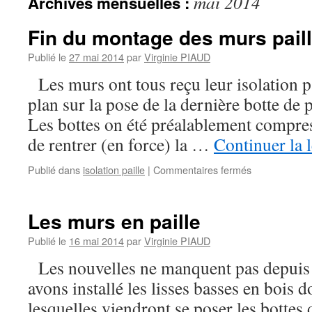
mai 2014
Archives mensuelles :
Fin du montage des murs pail
Publié le
27 mai 2014
par
Virginie PIAUD
Les murs ont tous reçu leur isolation pa
plan sur la pose de la dernière botte de p
Les bottes on été préalablement compress
de rentrer (en force) la …
Continuer la 
sur
Publié dans
isolation paille
|
Commentaires fermés
Fin
du
montage
Les murs en paille
des
murs
Publié le
16 mai 2014
par
Virginie PIAUD
paille
Les nouvelles ne manquent pas depuis l
avons installé les lisses basses en bois 
lesquelles viendront se poser les bottes d