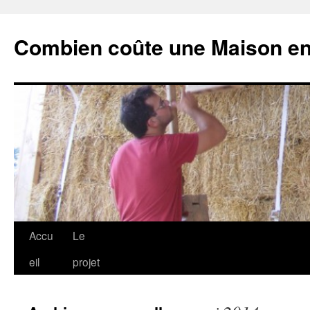
Combien coûte une Maison en 
Aller
Accu
Le
au
eil
projet
contenu