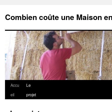
Combien coûte une Maison en 
Aller
Accu
Le
au
eil
projet
contenu