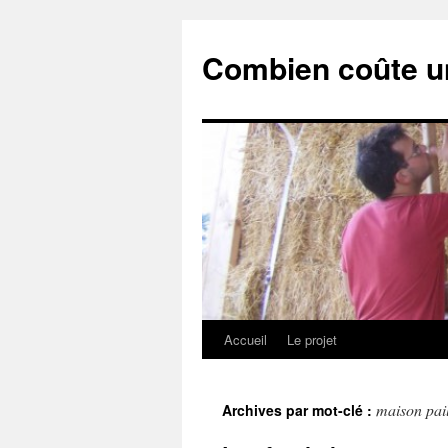
Combien coûte un
Accueil
Le projet
Aller
au
maison pail
Archives par mot-clé :
contenu